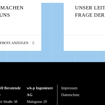
: MACHEN
UNSER LEI
 UNS
FRAGE DER
EBOTE ANZEIGEN
H Beratende
wh-p Ingenieure
Impressum
e
AG
Datenschutz
er Straße 38
Malzgasse 20