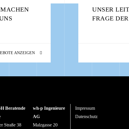
: MACHEN
UNSER LEI
 UNS
FRAGE DER
EBOTE ANZEIGEN
H Beratende
wh-p Ingenieure
Impressum
e
AG
Datenschutz
er Straße 38
Malzgasse 20