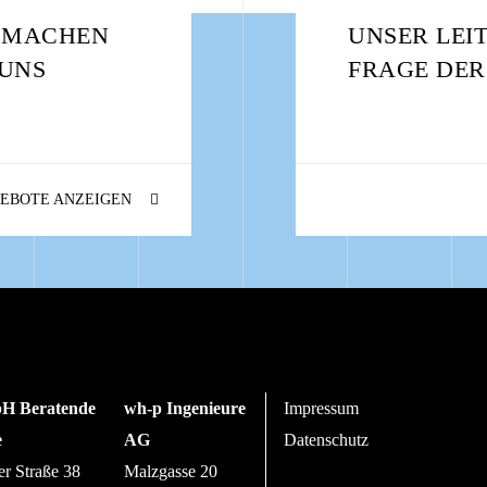
: MACHEN
UNSER LEI
 UNS
FRAGE DER
EBOTE ANZEIGEN
H Beratende
wh-p Ingenieure
Impressum
e
AG
Datenschutz
er Straße 38
Malzgasse 20