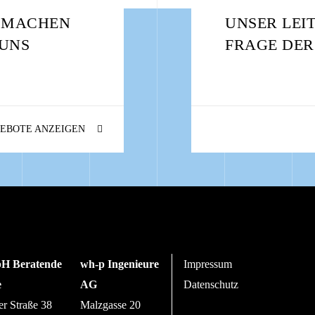
: MACHEN
UNSER LEI
 UNS
FRAGE DER
EBOTE ANZEIGEN
H Beratende
wh-p Ingenieure
Impressum
e
AG
Datenschutz
er Straße 38
Malzgasse 20