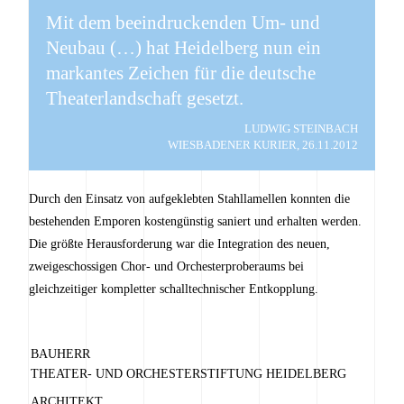
Mit dem beeindruckenden Um- und
Neubau (…) hat Heidelberg nun ein
markantes Zeichen für die deutsche
Theaterlandschaft gesetzt.
LUDWIG STEINBACH
WIESBADENER KURIER, 26.11.2012
Durch den Einsatz von aufgeklebten Stahllamellen konnten die
bestehenden Emporen kostengünstig saniert und erhalten werden.
Die größte Herausforderung war die Integration des neuen,
zweigeschossigen Chor- und Orchesterproberaums bei
gleichzeitiger kompletter schalltechnischer Entkopplung.
BAUHERR
THEATER- UND ORCHESTERSTIFTUNG HEIDELBERG
ARCHITEKT